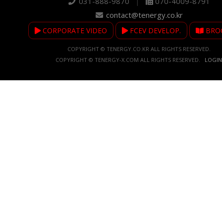
031-888-9870
|
070-4009-8791
contact@tenergy.co.kr
CORPORATE VIDEO
FCEV DEVELOP.
BRO
COPYRIGHT © TENERGY.CO.KR ALL RIGHTS RESERVED.
COPYRIGHT © TENERGY-X.COM ALL RIGHTS RESERVED.
LOGIN