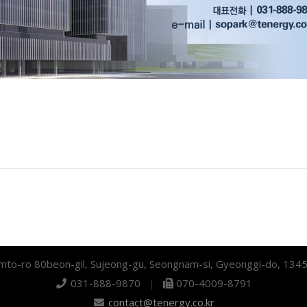
mto-ro 80beon-gil, Sujeong-gu, Seongnam-si, Gyeonggi-do, 134
031-888-9870
|
070-4009-8791
contact@tenergy.co.kr