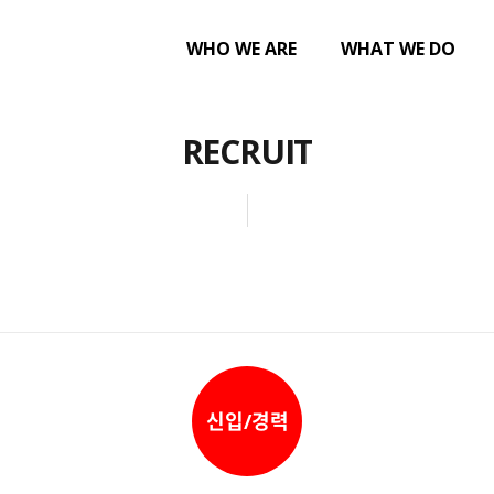
WHO WE ARE
WHAT WE DO
RECRUIT
신입/경력