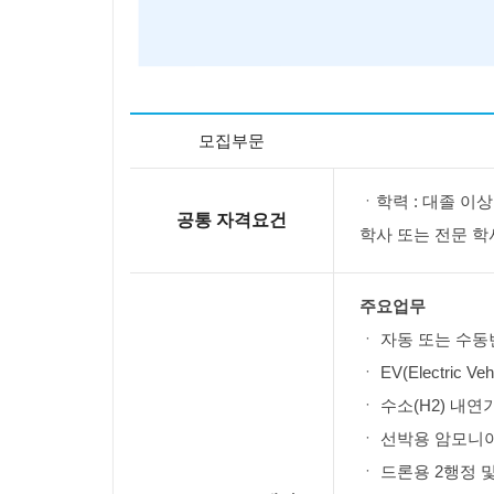
모집부문
ㆍ학력 : 대졸 이상 
공통 자격요건
학사 또는 전문 학
주요업무
ㆍ 자동 또는 수동
ㆍ EV(Electric 
ㆍ 수소(H2) 내연
ㆍ 선박용 암모니아
ㆍ 드론용 2행정 