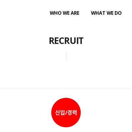
WHO WE ARE
WHAT WE DO
RECRUIT
신입/경력