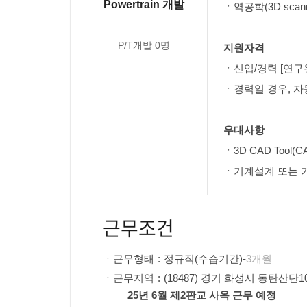
Powertrain 개발
ㆍ역공학(3D scan
P/T개발 0명
지원자격
ㆍ신입/경력 [
연구
ㆍ경력일 경우, 자
우대사항
ㆍ3D CAD Tool(C
ㆍ기계설계 또는 
근무조건
ㆍ
근무형태
:
정규직(수습기간)-
3개월
ㆍ
근무지역
:
(18487) 경기 화성시 동탄산단1
25년 6월 제2판교 사옥 근무 예정