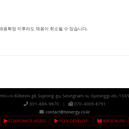
채용확정 이후라도 채용이 취소될 수 있습니다.
mto-ro 80beon-gil, Sujeong-gu, Seongnam-si, Gyeonggi-do, 134
031-888-9870
|
070-4009-8791
contact@tenergy.co.kr
CORPORATE VIDEO
FCEV DEVELOP.
BROCHURE