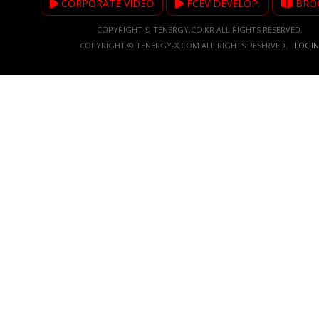
CORPORATE VIDEO
FCEV DEVELOP.
BRO
COPYRIGHT © TENERGY.CO.KR ALL RIGHTS RESERVED.
COPYRIGHT © TENERGY-X.COM ALL RIGHTS RESERVED.
LOGIN