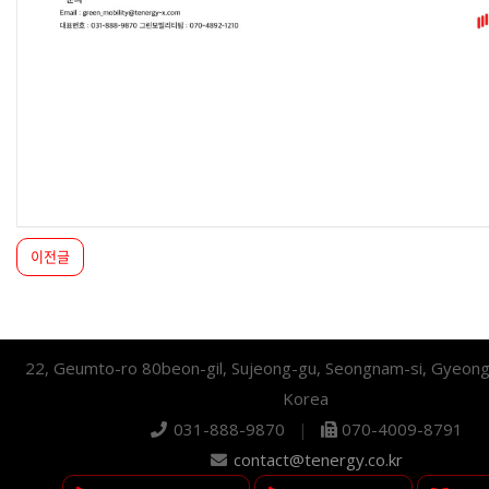
이전글
22, Geumto-ro 80beon-gil, Sujeong-gu, Seongnam-si, Gyeong
Korea
031-888-9870
|
070-4009-8791
contact@tenergy.co.kr