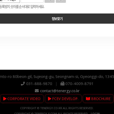
등록방지 숫자를 순서대로 입력하세요.
mto-ro 80beon-gil, Sujeong-gu, Seongnam-si, Gyeonggi-do, 134
031-888-9870
|
070-4009-8791
contact@tenergy.co.kr
CORPORATE VIDEO
FCEV DEVELOP.
BROCHURE
COPYRIGHT © TENERGY.CO.KR ALL RIGHTS RESERVED.
COPYRIGHT © TENERGY-X.COM ALL RIGHTS RESERVED.
LOGIN